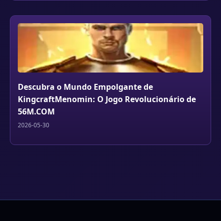
Descubra o Mundo Empolgante de
KingcraftMenomin: O Jogo Revolucionário de
56M.COM
2026-05-30