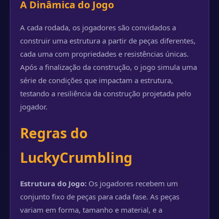
A Dinâmica do Jogo
A cada rodada, os jogadores são convidados a
construir uma estrutura a partir de peças diferentes,
cada uma com propriedades e resistências únicas.
Após a finalização da construção, o jogo simula uma
série de condições que impactam a estrutura,
testando a resiliência da construção projetada pelo
jogador.
Regras do
LuckyCrumbling
Estrutura do Jogo:
Os jogadores recebem um
conjunto fixo de peças para cada fase. As peças
variam em forma, tamanho e material, e a