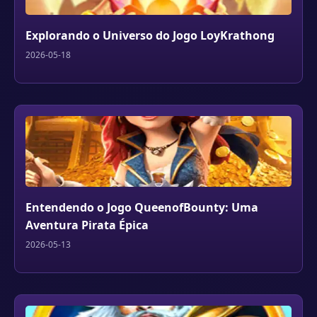
Explorando o Universo do Jogo LoyKrathong
2026-05-18
Entendendo o Jogo QueenofBounty: Uma
Aventura Pirata Épica
2026-05-13