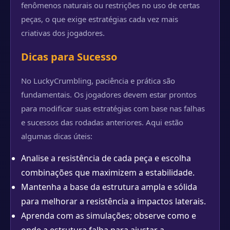
fenômenos naturais ou restrições no uso de certas
peças, o que exige estratégias cada vez mais
criativas dos jogadores.
Dicas para Sucesso
No LuckyCrumbling, paciência e prática são
fundamentais. Os jogadores devem estar prontos
para modificar suas estratégias com base nas falhas
e sucessos das rodadas anteriores. Aqui estão
algumas dicas úteis:
Analise a resistência de cada peça e escolha
combinações que maximizem a estabilidade.
Mantenha a base da estrutura ampla e sólida
para melhorar a resistência a impactos laterais.
Aprenda com as simulações; observe como e