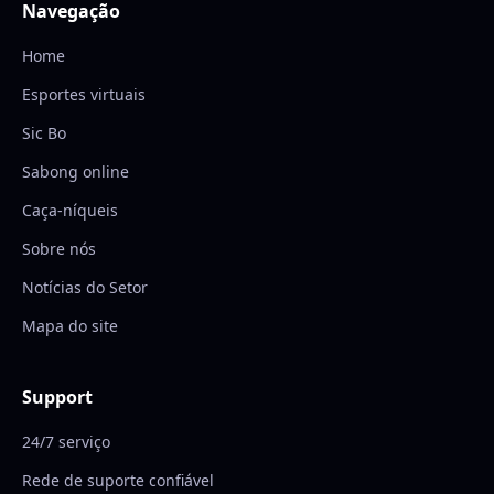
Navegação
Home
Esportes virtuais
Sic Bo
Sabong online
Caça-níqueis
Sobre nós
Notícias do Setor
Mapa do site
Support
24/7 serviço
Rede de suporte confiável