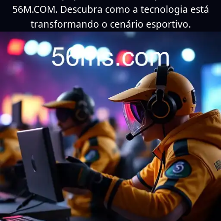
56M.COM. Descubra como a tecnologia está
transformando o cenário esportivo.