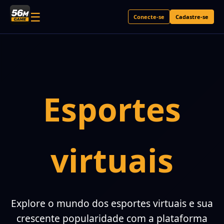
☰
Conecte-se
Cadastre-se
Esportes
virtuais
Explore o mundo dos esportes virtuais e sua
crescente popularidade com a plataforma