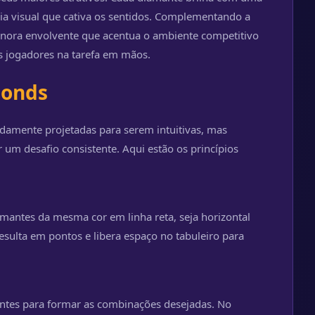
ia visual que cativa os sentidos. Complementando a
 sonora envolvente que acentua o ambiente competitivo
s jogadores na tarefa em mãos.
monds
damente projetadas para serem intuitivas, mas
um desafio consistente. Aqui estão os princípios
iamantes da mesma cor em linha reta, seja horizontal
sulta em pontos e libera espaço no tabuleiro para
ntes para formar as combinações desejadas. No