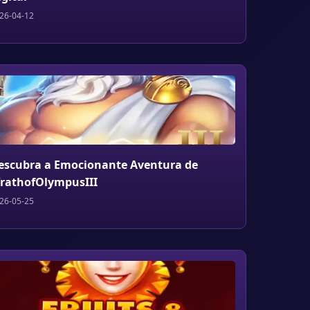
26-04-12
escubra a Emocionante Aventura de
rathofOlympusIII
26-05-25