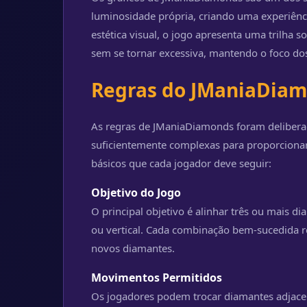
luminosidade própria, criando uma experiênc
estética visual, o jogo apresenta uma trilha
sem se tornar excessiva, mantendo o foco do
Regras do JManiaDia
As regras de JManiaDiamonds foram delibera
suficientemente complexas para proporcionar 
básicos que cada jogador deve seguir:
Objetivo do Jogo
O principal objetivo é alinhar três ou mais d
ou vertical. Cada combinação bem-sucedida re
novos diamantes.
Movimentos Permitidos
Os jogadores podem trocar diamantes adjace