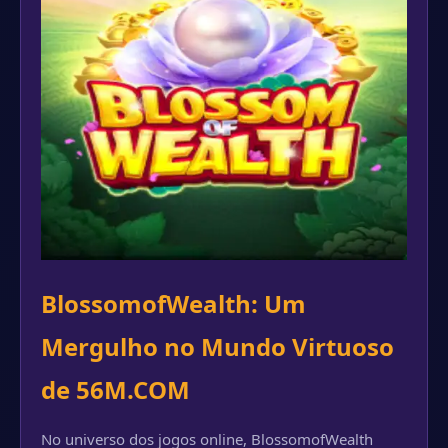
BlossomofWealth: Um
Mergulho no Mundo Virtuoso
de 56M.COM
No universo dos jogos online, BlossomofWealth