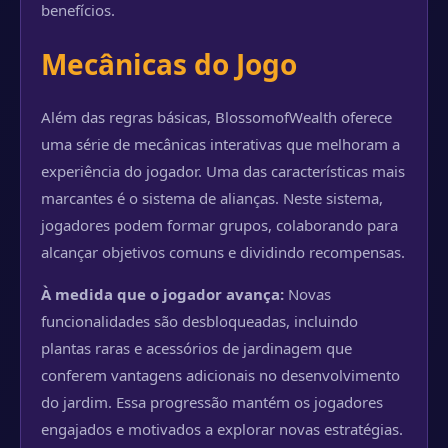
benefícios.
Mecânicas do Jogo
Além das regras básicas, BlossomofWealth oferece
uma série de mecânicas interativas que melhoram a
experiência do jogador. Uma das características mais
marcantes é o sistema de alianças. Neste sistema,
jogadores podem formar grupos, colaborando para
alcançar objetivos comuns e dividindo recompensas.
À medida que o jogador avança:
Novas
funcionalidades são desbloqueadas, incluindo
plantas raras e acessórios de jardinagem que
conferem vantagens adicionais no desenvolvimento
do jardim. Essa progressão mantém os jogadores
engajados e motivados a explorar novas estratégias.