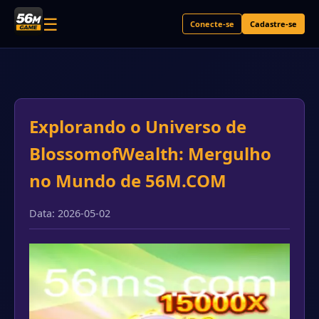
☰
Conecte-se
Cadastre-se
Explorando o Universo de
BlossomofWealth: Mergulho
no Mundo de 56M.COM
Data: 2026-05-02