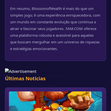
Em resumo, BlossomofWealth é mais do que um
simples jogo; é uma experiência enriquecedora, com
um mundo em constante evolução que continua a
atrair e fascinar seus jogadores. 56M.COM oferece
uma plataforma robusta e acessível para aqueles
que buscam mergulhar em um universo de riquezas
e estratégias emocionantes.
Últimas Notícias