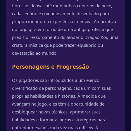
florestas densas até montanhas cobertas de neve,
cada cenário é cuidadosamente desenhado para
proporcionar uma experiência imersiva. A narrativa
do jogo gira em torno de uma antiga profecia que
prediz o ressurgimento do lendário Dragão Koi, uma
criatura mística que pode trazer equilíbrio ou
devastação ao mundo.
Personagens e Progressão
Os jogadores são introduzidos a um elenco
diversificado de personagens, cada um com suas
próprias habilidades e histórias. À medida que
avançam no jogo, eles têm a oportunidade de
desbloquear novas técnicas, aprimorar suas
habilidades e formar alianças estratégicas para
enfrentar desafios cada vez mais difíceis. A