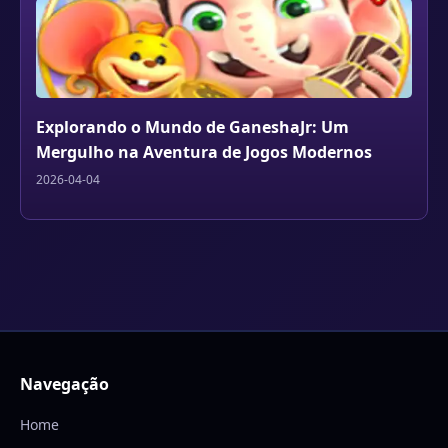
Explorando o Mundo de GaneshaJr: Um
Mergulho na Aventura de Jogos Modernos
2026-04-04
Navegação
Home