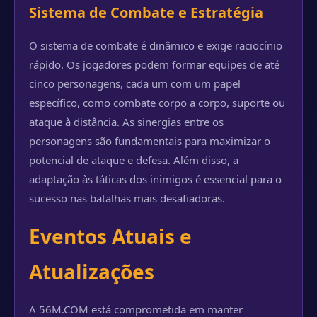
Sistema de Combate e Estratégia
O sistema de combate é dinâmico e exige raciocínio
rápido. Os jogadores podem formar equipes de até
cinco personagens, cada um com um papel
específico, como combate corpo a corpo, suporte ou
ataque à distância. As sinergias entre os
personagens são fundamentais para maximizar o
potencial de ataque e defesa. Além disso, a
adaptação às táticas dos inimigos é essencial para o
sucesso nas batalhas mais desafiadoras.
Eventos Atuais e
Atualizações
A 56M.COM está comprometida em manter