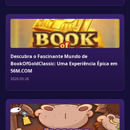
Descubra o Fascinante Mundo de
BookOfGoldClassic: Uma Experiência Épica em
56M.COM
2026-05-26