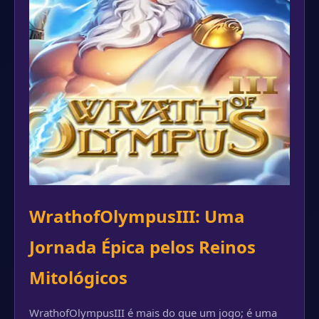
WrathofOlympusIII: Uma
Jornada Épica pelos Reinos
Mitológicos
WrathofOlympusIII é mais do que um jogo; é uma