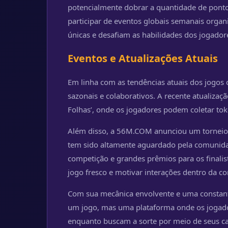
potencialmente dobrar a quantidade de pont
participar de eventos globais semanais org
únicas e desafiam as habilidades dos jogado
Eventos e Atualizações Atuais
Em linha com as tendências atuais dos jogos
sazonais e colaborativos. A recente atualiza
Folhas’, onde os jogadores podem coletar tok
Além disso, a 56M.COM anunciou um torneio g
tem sido altamente aguardado pela comunida
competição e grandes prêmios para os finalis
jogo fresco e motivar interações dentro da 
Com sua mecânica envolvente e uma constan
um jogo, mas uma plataforma onde os jogador
enquanto buscam a sorte por meio de seus ca