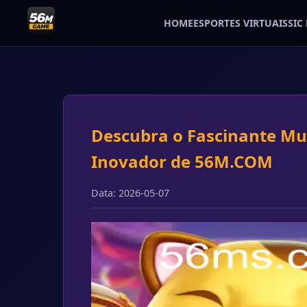
HOME
ESPORTES VIRTUAIS
SIC
Descubra o Fascinante M
Inovador de 56M.COM
Data: 2026-05-07