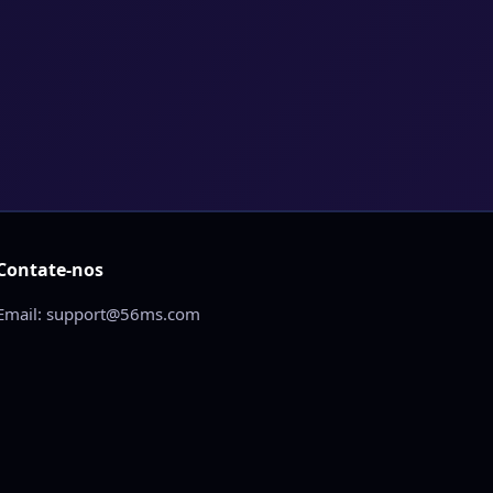
Contate-nos
Email: support@56ms.com