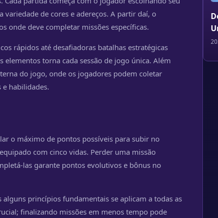
s. Cada partida começa com o jogador escolhando seu
variedade de cores e adereços. A partir daí, o
D
os onde deve completar missões específicas.
U
20
os rápidos até desafiadoras batalhas estratégicas
s elementos torna cada sessão de jogo única. Além
nterna do jogo, onde os jogadores podem coletar
 e habilidades.
ar o máximo de pontos possíveis para subir no
é equipado com cinco vidas. Perder uma missão
pletá-las garante pontos evolutivos e bônus no
s alguns princípios fundamentais se aplicam a todas as
rucial; finalizando missões em menos tempo pode