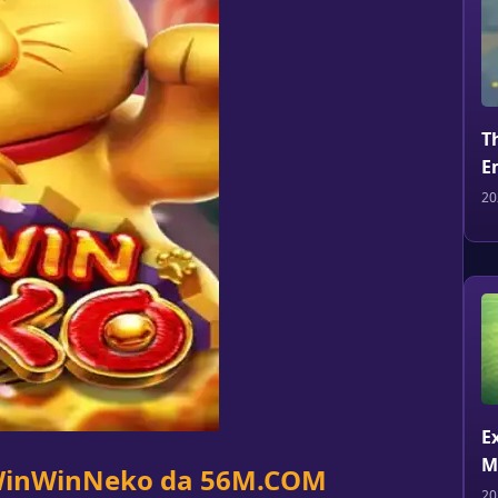
T
E
20
E
M
WinWinNeko da 56M.COM
20