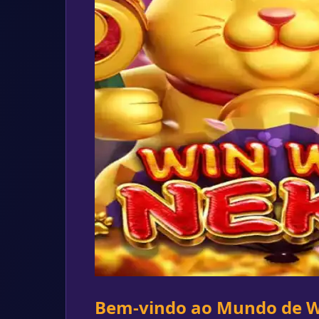
Bem-vindo ao Mundo de 