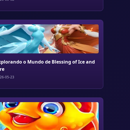
xplorando o Mundo de Blessing of Ice and
ire
26-05-23