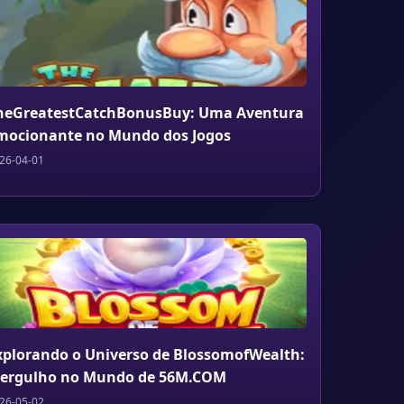
heGreatestCatchBonusBuy: Uma Aventura
mocionante no Mundo dos Jogos
26-04-01
xplorando o Universo de BlossomofWealth:
ergulho no Mundo de 56M.COM
26-05-02