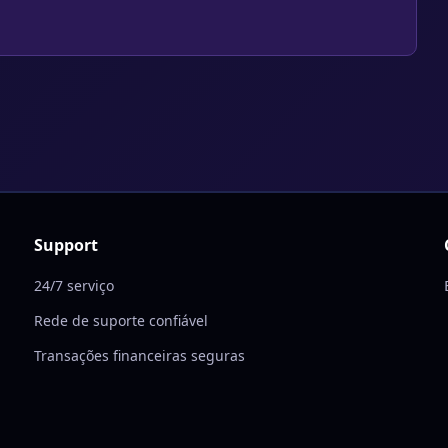
Support
24/7 serviço
Rede de suporte confiável
Transações financeiras seguras