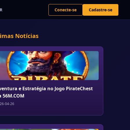
Conecte-se
Cadastre-se
R
timas Notícias
ventura e Estratégia no Jogo PirateChest
a 56M.COM
26-04-26